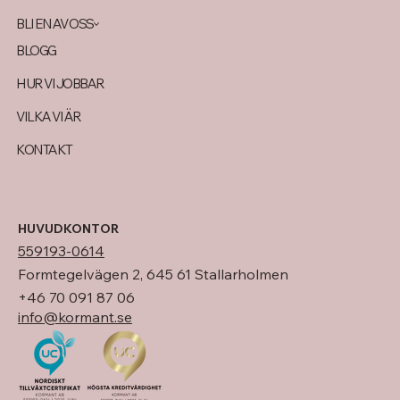
BLI EN AV OSS
BLOGG
HUR VI JOBBAR
VILKA VI ÄR
KONTAKT
HUVUDKONTOR
559193-0614
Formtegelvägen 2, 645 61 Stallarholmen
+46 70 091 87 06
info@kormant.se