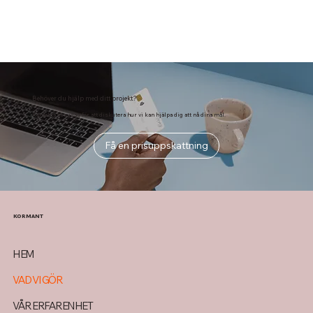
Behöver du hjälp med ditt projekt?
Kontakta oss idag för att diskutera hur vi kan hjälpa dig att nå dina mål.
Få en prisuppskattning
KORMANT
HEM
VAD VI GÖR
VÅR ERFARENHET