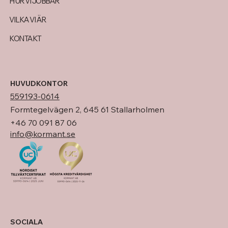
HUR VI JOBBAR
VILKA VI ÄR
KONTAKT
HUVUDKONTOR
559193-0614
Formtegelvägen 2, 645 61 Stallarholmen
+46 70 091 87 06
info@kormant.se
SOCIALA