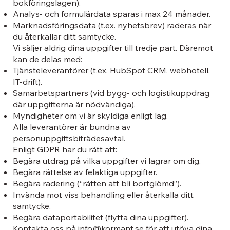
bokföringslagen).
Analys- och formulärdata sparas i max 24 månader.
Marknadsföringsdata (t.ex. nyhetsbrev) raderas när
du återkallar ditt samtycke.
Vi säljer aldrig dina uppgifter till tredje part. Däremot
kan de delas med:
Tjänsteleverantörer (t.ex. HubSpot CRM, webhotell,
IT-drift).
Samarbetspartners (vid bygg- och logistikuppdrag
där uppgifterna är nödvändiga).
Myndigheter om vi är skyldiga enligt lag.
Alla leverantörer är bundna av
personuppgiftsbiträdesavtal.
Enligt GDPR har du rätt att:
Begära utdrag på vilka uppgifter vi lagrar om dig.
Begära rättelse av felaktiga uppgifter.
Begära radering (“rätten att bli bortglömd”).
Invända mot viss behandling eller återkalla ditt
samtycke.
Begära dataportabilitet (flytta dina uppgifter).
Kontakta oss på
info@kormant.se
för att utöva dina