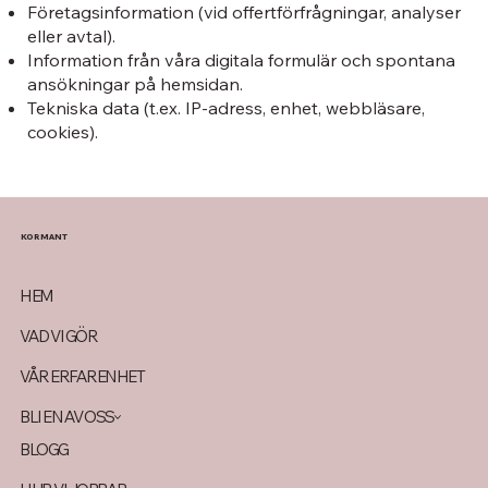
Företagsinformation (vid offertförfrågningar, analyser
eller avtal).
Information från våra digitala formulär och spontana
ansökningar på hemsidan.
Tekniska data (t.ex. IP-adress, enhet, webbläsare,
cookies).
KORMANT
HEM
VAD VI GÖR
VÅR ERFARENHET
BLI EN AV OSS
BLOGG