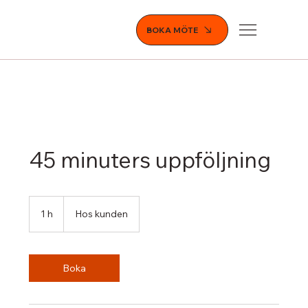
BOKA MÖTE
45 minuters uppföljning
1 h
1
Hos kunden
Boka