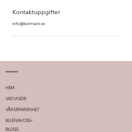
Kontaktuppgifter
info@kormant.se
KORMANT
HEM
VAD VI GÖR
VÅR ERFARENHET
BLI EN AV OSS
BLOGG