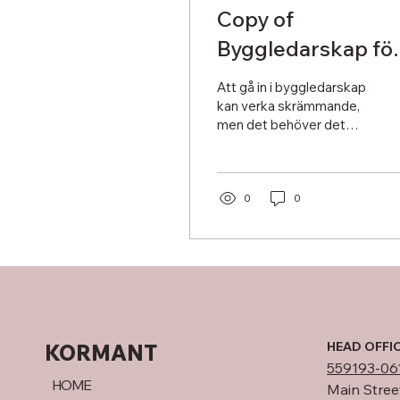
Copy of
Byggledarskap fö
nybörjare:
Att gå in i byggledarskap
Hemligheterna
kan verka skrämmande,
men det behöver det
bakom lyckade
inte vara. Det är en
projekt som få
dynamisk värld där
teamwork, teknik och
känner till
effektiv...
0
0
HEAD OFFI
KORMANT
559193-06
HOME
Main Stree