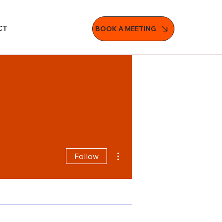
CT
BOOK A MEETING
More actions
Follow