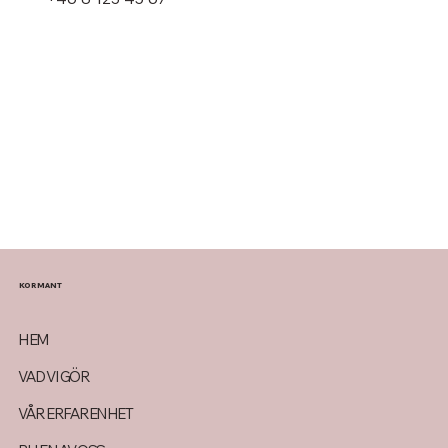
KORMANT
HEM
VAD VI GÖR
VÅR ERFARENHET