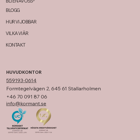
BLI EN AV OSS
BLOGG
HUR VI JOBBAR
VILKA VI ÄR
KONTAKT
HUVUDKONTOR
559193-0614
Formtegelvägen 2, 645 61 Stallarholmen
+46 70 091 87 06
info@kormant.se